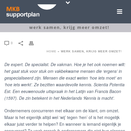
werk samen, krijg meer omzet!
0
HOME
»
WERK SAMEN, KRIJG MEER OMZET!
De expert. De specialist. De vakman. Hoe je het ook noemen wilt:
het gaat stuk voor stuk om vakbekwame mensen die ‘ergens’ in
gespecialiseerd zijn. Mensen die exact weten ‘hoe iets moet’ en
‘hoe iets werkt’. Ze bezitten waardevolle kennis. Scientia Potentia
Est. Een eeuwenoude uitspraak in het Latijn van Francis Bacon
(1597). De zin betekent in het Nederlands ‘Kennis is macht’.
Ondernemers concurreren met elkaar om de klant, om omzet.
Maar is het eigenlijk altijd wel ‘wij’ tegen ‘hen’ of is het mogelijk
elkaar juist verder te helpen? En wanneer is iemand eigenlijk je
concurrent? Te vaak spreek ik ondernemers die niet hun plannen