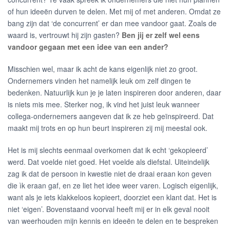
of hun ideeën durven te delen. Met mij of met anderen. Omdat ze
bang zijn dat ‘de concurrent’ er dan mee vandoor gaat. Zoals de
waard is, vertrouwt hij zijn gasten?
Ben jij er zelf wel eens
vandoor gegaan met een idee van een ander?
Misschien wel, maar ik acht de kans eigenlijk niet zo groot.
Ondernemers vinden het namelijk leuk om zelf dingen te
bedenken. Natuurlijk kun je je laten inspireren door anderen, daar
is niets mis mee. Sterker nog, ik vind het juist leuk wanneer
collega-ondernemers aangeven dat ik ze heb geïnspireerd. Dat
maakt mij trots en op hun beurt inspireren zij mij meestal ook.
Het is mij slechts eenmaal overkomen dat ik echt ‘gekopieerd’
werd. Dat voelde niet goed. Het voelde als diefstal. Uiteindelijk
zag ik dat de persoon in kwestie niet de draai eraan kon geven
die ìk eraan gaf, en ze liet het idee weer varen. Logisch eigenlijk,
want als je iets klakkeloos kopieert, doorziet een klant dat. Het is
niet ‘eigen’. Bovenstaand voorval heeft mij er in elk geval nooit
van weerhouden mijn kennis en ideeën te delen en te bespreken